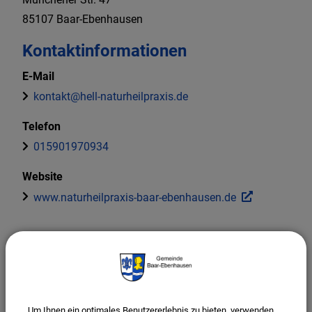
85107
Baar-Ebenhausen
Kontaktinformationen
E-Mail
kontakt@hell-naturheilpraxis.de
Telefon
015901970934
Website
www.naturheilpraxis-baar-ebenhausen.de
Osteopathie, Traditionelle Chinesische Medizin,
Naturheilkunde
Um Ihnen ein optimales Benutzererlebnis zu bieten, verwenden