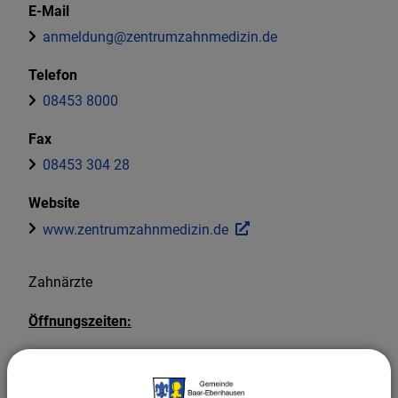
E-Mail
anmeldung@zentrumzahnmedizin.de
Telefon
08453 8000
Fax
08453 304 28
Website
www.zentrumzahnmedizin.de
Zahnärzte
Öffnungszeiten:
Montag bis Donnerstag: 06:30 - 20:30 Uhr