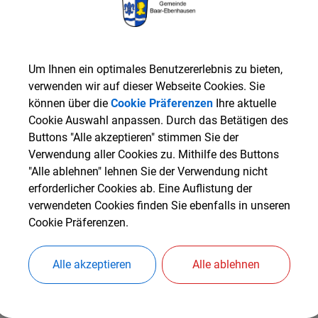
ADRESSE
BEHÖRDE
Agentur für Arbeit in I
Um Ihnen ein optimales Benutzererlebnis zu bieten,
verwenden wir auf dieser Webseite Cookies. Sie
Mo - Do: 7.30 -12.30 Uhr
können über die
Cookie Präferenzen
Ihre aktuelle
Do: 13.30 - 18.00 Uhr
Cookie Auswahl anpassen. Durch das Betätigen des
Fr: 7.30 - 12.00 Uhr
Buttons "Alle akzeptieren" stimmen Sie der
Verwendung aller Cookies zu. Mithilfe des Buttons
"Alle ablehnen" lehnen Sie der Verwendung nicht
erforderlicher Cookies ab. Eine Auflistung der
verwendeten Cookies finden Sie ebenfalls in unseren
Cookie Präferenzen.
Alle akzeptieren
Alle ablehnen