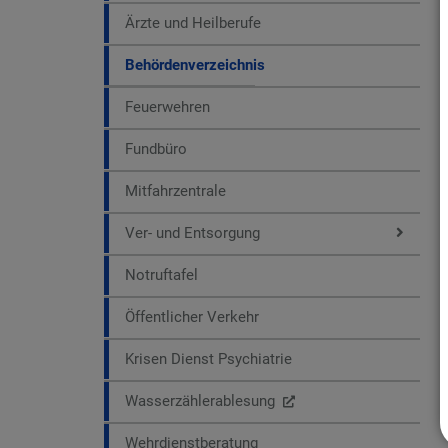
Ärzte und Heilberufe
Behördenverzeichnis
Feuerwehren
Fundbüro
Mitfahrzentrale
Ver- und Entsorgung
Notruftafel
Öffentlicher Verkehr
Krisen Dienst Psychiatrie
Wasserzählerablesung
Wehrdienstberatung