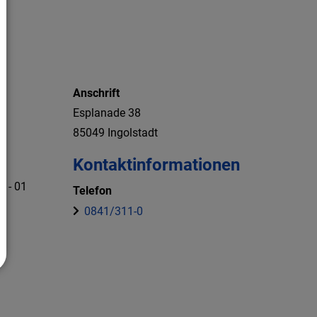
Anschrift
Esplanade
38
85049
Ingolstadt
Kontaktinformationen
1 - 01
Telefon
0841/311-0