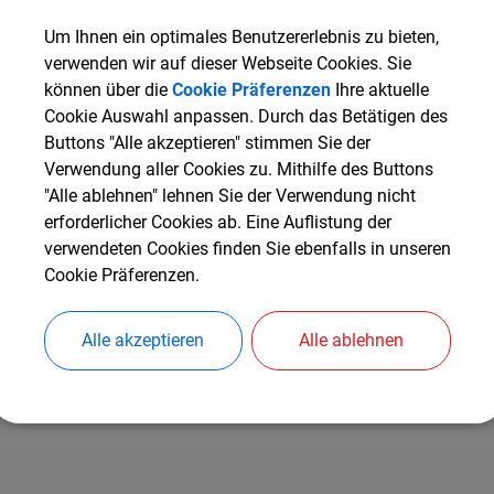
Um Ihnen ein optimales Benutzererlebnis zu bieten,
ADRESSE
BEHÖRDE
verwenden wir auf dieser Webseite Cookies. Sie
Finanzamt Ingolstadt
können über die
Cookie Präferenzen
Ihre aktuelle
Cookie Auswahl anpassen. Durch das Betätigen des
Buttons "Alle akzeptieren" stimmen Sie der
Finanzamt München, Esplanade 3, Tel. 0841/456 71 75
Verwendung aller Cookies zu. Mithilfe des Buttons
"Alle ablehnen" lehnen Sie der Verwendung nicht
erforderlicher Cookies ab. Eine Auflistung der
Landesamt für Finanzen, Dienststelle München
verwendeten Cookies finden Sie ebenfalls in unseren
Cookie Präferenzen.
Bearbeitungsstelle Ingolstadt, Proviantstr. 5, Tel. 0841/667
Alle akzeptieren
Alle ablehnen