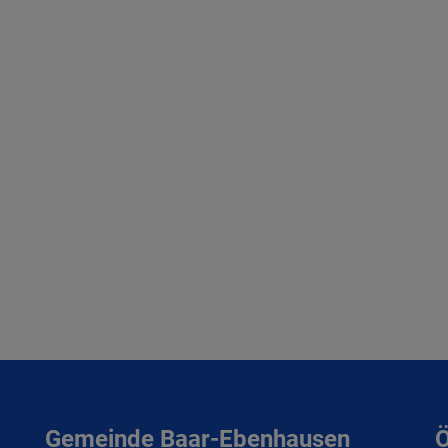
Gemeinde Baar-Ebenhausen
Ö