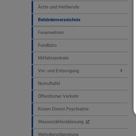
Ärzte und Heilberufe
Behördenverzeichnis
Feuerwehren
Fundbüro
Mitfahrzentrale
Ver- und Entsorgung
Notruftafel
Öffentlicher Verkehr
Krisen Dienst Psychiatrie
Wasserzählerablesung
Wehrdienstberatung