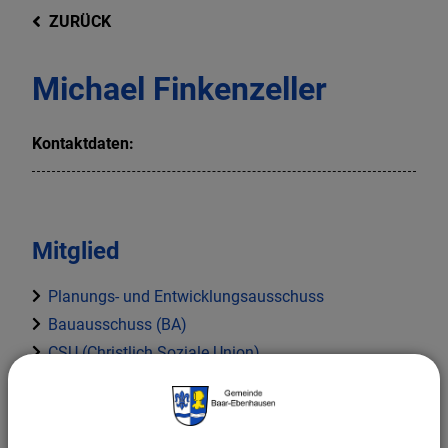
ZURÜCK
Michael Finkenzeller
Kontaktdaten:
Mitglied
Planungs- und Entwicklungsausschuss
Bauausschuss (BA)
CSU (Christlich Soziale Union)