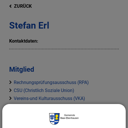
ZURÜCK
Stefan Erl
Kontaktdaten:
Mitglied
Rechnungsprüfungsausschuss (RPA)
CSU (Christlich Soziale Union)
Vereins-und Kulturausschuss (VKA)
Finanzausschuss (FA)