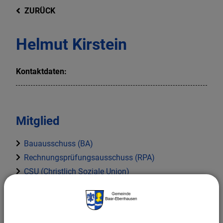
ZURÜCK
Helmut Kirstein
Kontaktdaten:
Mitglied
Bauausschuss (BA)
Rechnungsprüfungsausschuss (RPA)
CSU (Christlich Soziale Union)