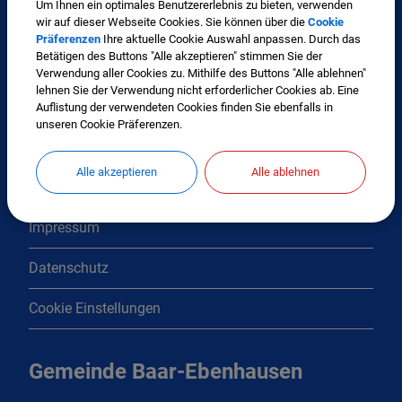
Um Ihnen ein optimales Benutzererlebnis zu bieten, verwenden
wir auf dieser Webseite Cookies. Sie können über die
Cookie
Präferenzen
Ihre aktuelle Cookie Auswahl anpassen. Durch das
Interessante Links
Betätigen des Buttons "Alle akzeptieren" stimmen Sie der
Verwendung aller Cookies zu. Mithilfe des Buttons "Alle ablehnen"
lehnen Sie der Verwendung nicht erforderlicher Cookies ab. Eine
Kontakt
Auflistung der verwendeten Cookies finden Sie ebenfalls in
unseren Cookie Präferenzen.
Inhaltsverzeichnis
Alle akzeptieren
Alle ablehnen
Erklärung zur Barrierefreiheit
Impressum
Datenschutz
Cookie Einstellungen
Gemeinde Baar-Ebenhausen