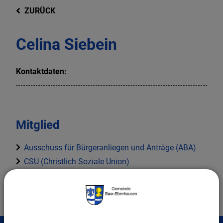
ZURÜCK
Celina Siebein
Kontaktdaten:
Mitglied
Ausschuss für Bürgeranliegen und Anträge (ABA)
CSU (Christlich Soziale Union)