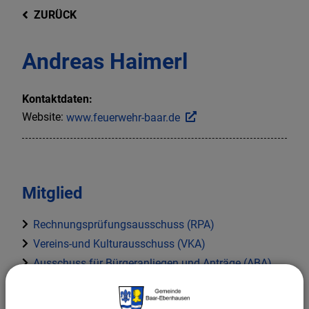
ZURÜCK
Andreas Haimerl
Kontaktdaten:
Website:
www.feuerwehr-baar.de
Mitglied
Rechnungsprüfungsausschuss (RPA)
Vereins-und Kulturausschuss (VKA)
Ausschuss für Bürgeranliegen und Anträge (ABA)
FW (Freie Wählergemeinschaft)