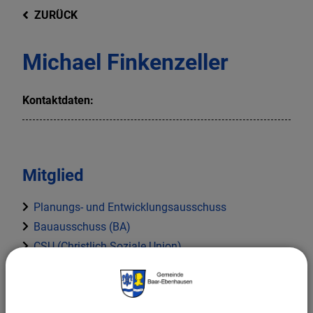
ZURÜCK
Michael Finkenzeller
Kontaktdaten:
Mitglied
Planungs- und Entwicklungsausschuss
Bauausschuss (BA)
CSU (Christlich Soziale Union)