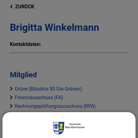
ZURÜCK
Brigitta Winkelmann
Kontaktdaten:
Mitglied
Grüne (Bündnis 90 Die Grünen)
Finanzausschuss (FA)
Rechnungsprüfungsausschuss (RPA)
Bauausschuss (BA)