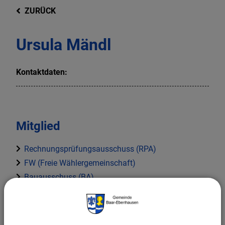
ZURÜCK
Ursula Mändl
Kontaktdaten:
Mitglied
Rechnungsprüfungsausschuss (RPA)
FW (Freie Wählergemeinschaft)
Bauausschuss (BA)