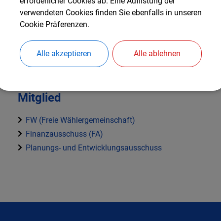
erforderlicher Cookies ab. Eine Auflistung der
Christian Lindner
verwendeten Cookies finden Sie ebenfalls in unseren
Cookie Präferenzen.
Kontaktdaten:
Alle akzeptieren
Alle ablehnen
Mitglied
FW (Freie Wählergemeinschaft)
Finanzausschuss (FA)
Planungs- und Entwicklungsausschuss