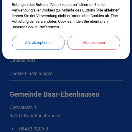
Betätigen des Buttons "Alle akzeptieren" stimmen Sie der
Kontakt
Verwendung aller Cookies zu. Mithilfe des Buttons "Alle ablehnen"
lehnen Sie der Verwendung nicht erforderlicher Cookies ab. Eine
Inhaltsverzeichnis
Auflistung der verwendeten Cookies finden Sie ebenfalls in
unseren Cookie Präferenzen.
Erklärung zur Barrierefreiheit
Alle akzeptieren
Alle ablehnen
Impressum
Datenschutz
Cookie Einstellungen
Gemeinde Baar-Ebenhausen
Olympiastr. 1
85107 Baar-Ebenhausen
Tel.:
08453 3205-0