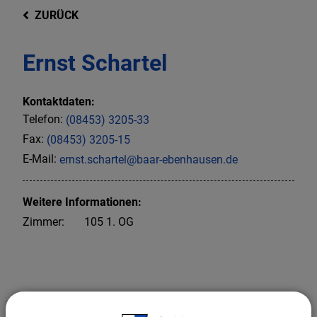
ZURÜCK
Ernst Schartel
Kontaktdaten:
Telefon:
(08453) 3205-33
Fax:
(08453) 3205-15
E-Mail:
ernst.schartel@baar-ebenhausen.de
Weitere Informationen:
Zimmer:
105 1. OG
Leiter