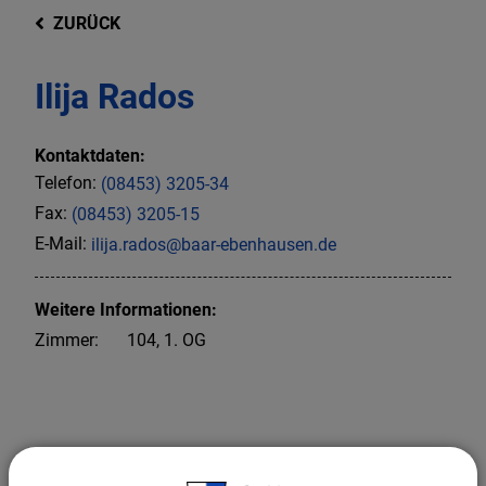
ZURÜCK
Ilija Rados
Kontaktdaten:
Telefon:
(08453) 3205-34
Fax:
(08453) 3205-15
E-Mail:
ilija.rados@baar-ebenhausen.de
Weitere Informationen:
Zimmer:
104, 1. OG
Leiter