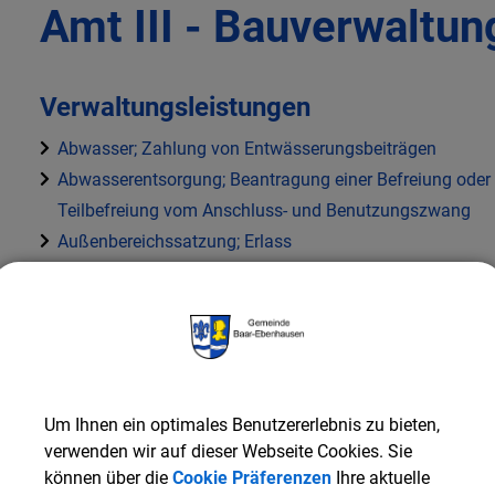
Amt III - Bauverwaltun
Verwaltungsleistungen
Abwasser; Zahlung von Entwässerungsbeiträgen
Abwasserentsorgung; Beantragung einer Befreiung oder
Teilbefreiung vom Anschluss- und Benutzungszwang
Außenbereichssatzung; Erlass
Baugebiet; Informationen zur Erschließung
Bauland; Bereitstellung durch Gemeinde
Baumfällung oder Baumveränderung; Beantragung
Bebauungsplan; Aufstellung
Bewohnerparkausweis; Beantragung
Um Ihnen ein optimales Benutzererlebnis zu bieten,
Erschließungsbeiträge; Erhebung
verwenden wir auf dieser Webseite Cookies. Sie
Feldgeschworene; Beauftragung
können über die
Cookie Präferenzen
Ihre aktuelle
Feuerbeschau; Durchführung