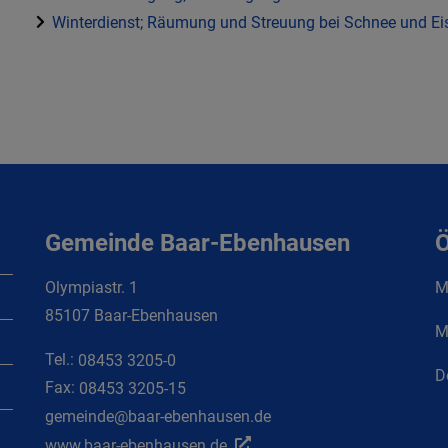
Winterdienst; Räumung und Streuung bei Schnee und Eis
Gemeinde Baar-Ebenhausen
Ö
Olympiastr. 1
Mo
85107 Baar-Ebenhausen
M
Tel.:
08453 3205-0
D
Fax:
08453 3205-15
gemeinde@baar-ebenhausen.de
www.baar-ebenhausen.de