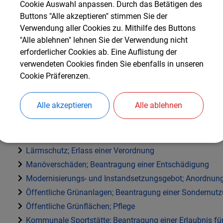
Cookie Auswahl anpassen. Durch das Betätigen des
Flächennutzungsplan und Bebauungsplan; Öffentlichkei
Buttons "Alle akzeptieren" stimmen Sie der
Behördenbeteiligung
Verwendung aller Cookies zu. Mithilfe des Buttons
Flächennutzungsplan; Aufstellung
"Alle ablehnen" lehnen Sie der Verwendung nicht
erforderlicher Cookies ab. Eine Auflistung der
Gemeindestraßen, Wege und Plätze; Widmung
verwendeten Cookies finden Sie ebenfalls in unseren
Gemeindestraßen; Informationen zum Straßenbau
Cookie Präferenzen.
Gewerbeansiedlung; Ausweis von Gewerbegebieten
Grundstücke; Durchführung einer Umlegung
Alle akzeptieren
Alle ablehnen
Grünordnungsplan; Informationen zur Aufstellung
Innenbereichssatzung; Erlass
Kommunale Grundstücksangelegenheiten; Informatione
Lärmschutz; Erlass einer Verordnung
Manöverschäden; Beantragung einer Entschädigung
Modernisierungs- und Instandsetzungsgebot; Anordnun
Öffentliche Grünanlagen; Beantragung einer Sondernut
Öffentliche Grünflächen; Pflege
Kommunale Sportstätte; Beantragung einer Erlaubnis für