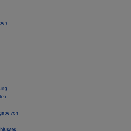
mpen
gung
den
rgabe von
chlusses