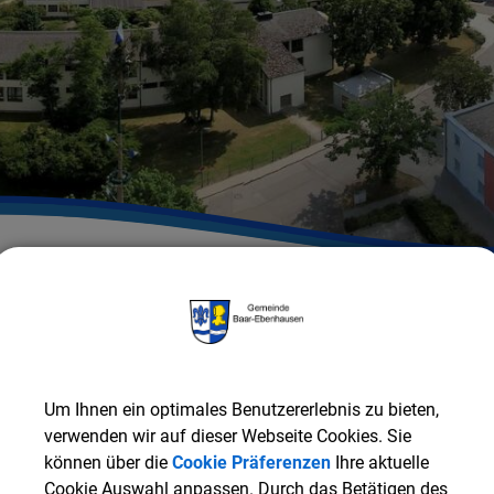
Gemeinde Baar-Ebenhausen
RATHAUS & SERVICE
G
Um Ihnen ein optimales Benutzererlebnis zu bieten,
verwenden wir auf dieser Webseite Cookies. Sie
ZURÜCK
können über die
Cookie Präferenzen
Ihre aktuelle
Cookie Auswahl anpassen. Durch das Betätigen des