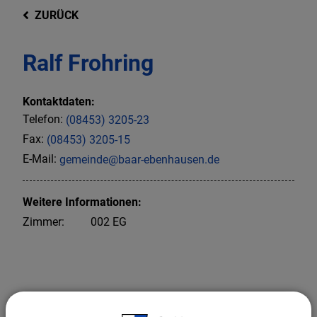
ZURÜCK
Ralf Frohring
Kontaktdaten:
Telefon:
(08453) 3205-23
Fax:
(08453) 3205-15
E-Mail:
gemeinde@baar-ebenhausen.de
Weitere Informationen:
Zimmer:
002 EG
Leiter