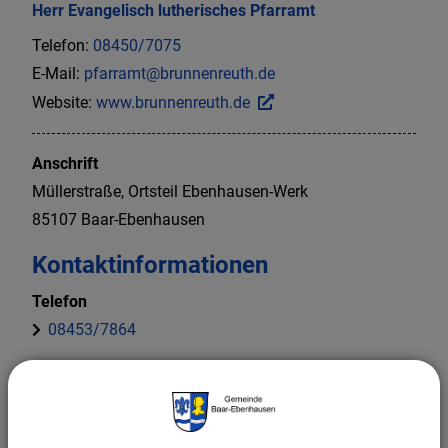
Herr
Evangelisch lutherisches
Pfarramt
Telefon:
08450/7075
E-Mail:
pfarramt@brunnenreuth.de
Website:
www.brunnenreuth.de
Anschrift
Müllerstraße, Ortsteil Ebenhausen-Werk
85107
Baar-Ebenhausen
Kontaktinformationen
Telefon
08453/7864
Website
www.baar-ebenhausen-evangelisch.de