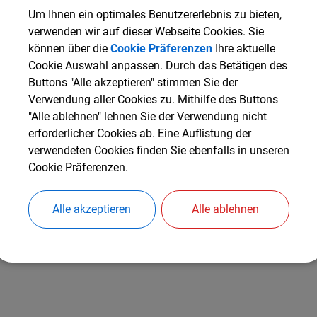
VEREINE
BAAR EBENHAUSEN
Um Ihnen ein optimales Benutzererlebnis zu bieten,
Die Grünen
verwenden wir auf dieser Webseite Cookies. Sie
können über die
Cookie Präferenzen
Ihre aktuelle
Cookie Auswahl anpassen. Durch das Betätigen des
Kontakt:
Buttons "Alle akzeptieren" stimmen Sie der
Herr
Norbert
Ettenhuber
Verwendung aller Cookies zu. Mithilfe des Buttons
"Alle ablehnen" lehnen Sie der Verwendung nicht
erforderlicher Cookies ab. Eine Auflistung der
Anschrift
verwendeten Cookies finden Sie ebenfalls in unseren
Friedenstr.
13
Cookie Präferenzen.
85107
Baar-Ebenhausen
Alle akzeptieren
Alle ablehnen