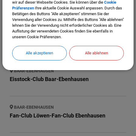
wir auf dieser Webseite Cookies. Sie können über die
Cookie
Ebenhausen e.V.
Präferenzen
Ihre aktuelle Cookie Auswahl anpassen. Durch das
Betätigen des Buttons "Alle akzeptieren" stimmen Sie der
Verwendung aller Cookies zu. Mithilfe des Buttons "Alle ablehnen"
lehnen Sie der Verwendung nicht erforderlicher Cookies ab. Eine
Auflistung der verwendeten Cookies finden Sie ebenfalls in
BAAR-EBENHAUSEN
unseren Cookie Präferenzen.
Dorfverein Baar-Ebenhausen
Alle akzeptieren
Alle ablehnen
BAAR-EBENHAUSEN
Eisstock-Club Baar-Ebenhausen
BAAR-EBENHAUSEN
Fan-Club Löwen-Fan-Club Ebenhausen