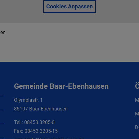
Cookies Anpassen
nen
Gemeinde Baar-Ebenhausen
Ö
Olympiastr. 1
Mo
85107 Baar-Ebenhausen
M
Tel.:
08453 3205-0
D
Fax:
08453 3205-15