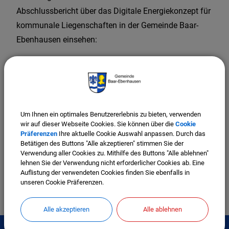
Abschlussbericht über das Digitale Energiekonzept für
kommunale Liegenschaften in der Gemeinde Baar-
Ebenhausen einsehen:
Abschlussbericht Digitales Energiekonzept für
kommunale Liegenschaften in der Gemeinde Baar-
Ebenhausen
Um Ihnen ein optimales Benutzererlebnis zu bieten, verwenden
(4,13 MB)
wir auf dieser Webseite Cookies. Sie können über die
Cookie
Abschlussbericht Digitales Energiekonzept für
Präferenzen
Ihre aktuelle Cookie Auswahl anpassen. Durch das
kommunale Liegenschaften in der Gemeinde
Betätigen des Buttons "Alle akzeptieren" stimmen Sie der
Baar-Ebenhausen
Verwendung aller Cookies zu. Mithilfe des Buttons "Alle ablehnen"
lehnen Sie der Verwendung nicht erforderlicher Cookies ab. Eine
Auflistung der verwendeten Cookies finden Sie ebenfalls in
unseren Cookie Präferenzen.
Alle akzeptieren
Alle ablehnen