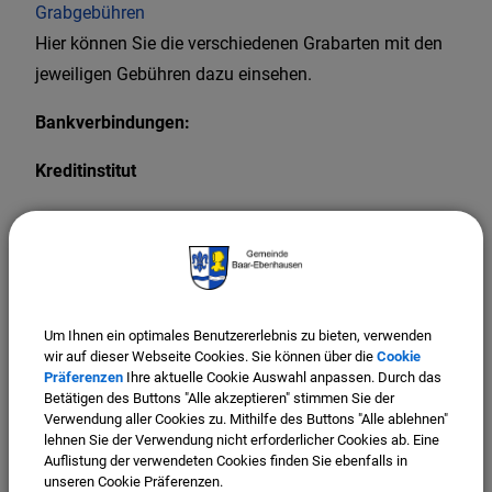
Grabgebühren
Hier können Sie die verschiedenen Grabarten mit den
jeweiligen Gebühren dazu einsehen.
Bankverbindungen:
Kreditinstitut
Bankleitzahl
Kontonummer
Sparkasse Ingolstadt-Eichstätt
Um Ihnen ein optimales Benutzererlebnis zu bieten, verwenden
wir auf dieser Webseite Cookies. Sie können über die
Cookie
BIC: BYLADEM1ING
Präferenzen
Ihre aktuelle Cookie Auswahl anpassen. Durch das
Betätigen des Buttons "Alle akzeptieren" stimmen Sie der
IBAN: DE32721500000000301333
Verwendung aller Cookies zu. Mithilfe des Buttons "Alle ablehnen"
lehnen Sie der Verwendung nicht erforderlicher Cookies ab. Eine
Volksbank Raiffeisenbank Bayern Mitte eG
Auflistung der verwendeten Cookies finden Sie ebenfalls in
unseren Cookie Präferenzen.