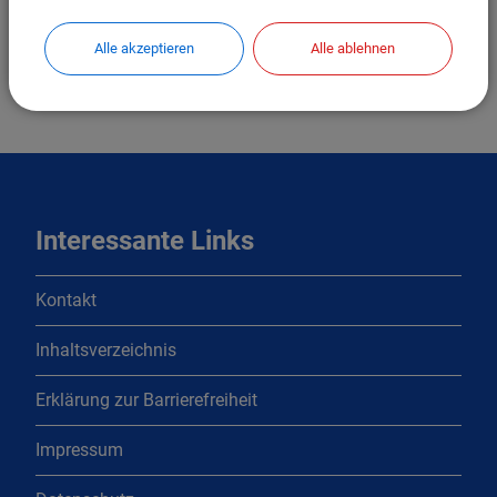
BIC: GENODEF1INP
Alle akzeptieren
Alle ablehnen
IBAN: DE10721608180002450496
Interessante Links
Kontakt
Inhaltsverzeichnis
Erklärung zur Barrierefreiheit
Impressum