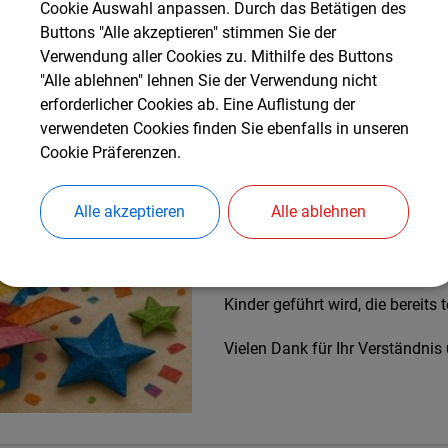
Cookie Auswahl anpassen. Durch das Betätigen des
Nachfolgend findet ihr Gutschein
Buttons "Alle akzeptieren" stimmen Sie der
Verwendung aller Cookies zu. Mithilfe des Buttons
Mit den Gutscheinen und freie E
"Alle ablehnen" lehnen Sie der Verwendung nicht
spannende Aktivitäten erleben 
erforderlicher Cookies ab. Eine Auflistung der
teilweise kostenfrei, teilweise
verwendeten Cookies finden Sie ebenfalls in unseren
die Gutscheinseiten ausdrucken 
Cookie Präferenzen.
wird der Gutschein dann entwert
Alle akzeptieren
Alle ablehnen
Hinweis zur Einlösung:
Wir wei
eingelöst erden kann (falls es ni
behalten sich vor, Mehrfachlösu
Kinder geführt wird, die bereit
Vielen Dank für Ihr Verständnis 