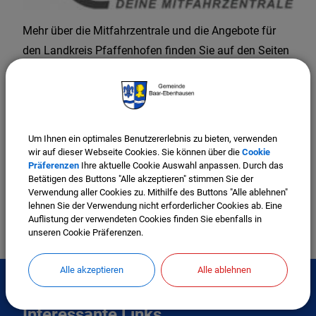
Mehr über die Mitfahrzentrale und die Angebote für
den Landkreis Pfaffenhofen finden Sie auf den Seiten
der MiFaZ.
www.paf.mifaz.de
Nähere Auskünfte ereilt auch das Sachgebiet
Um Ihnen ein optimales Benutzererlebnis zu bieten, verwenden
Verkehrswesen am Landratsamt Pfaffenhofen unter
wir auf dieser Webseite Cookies. Sie können über die
Cookie
Präferenzen
Ihre aktuelle Cookie Auswahl anpassen. Durch das
der Tel.-Nr. 08441 27-500 oder E-Mail:
Betätigen des Buttons "Alle akzeptieren" stimmen Sie der
mifaz@landratsamt-paf.de
.
Verwendung aller Cookies zu. Mithilfe des Buttons "Alle ablehnen"
lehnen Sie der Verwendung nicht erforderlicher Cookies ab. Eine
Auflistung der verwendeten Cookies finden Sie ebenfalls in
unseren Cookie Präferenzen.
Alle akzeptieren
Alle ablehnen
Interessante Links