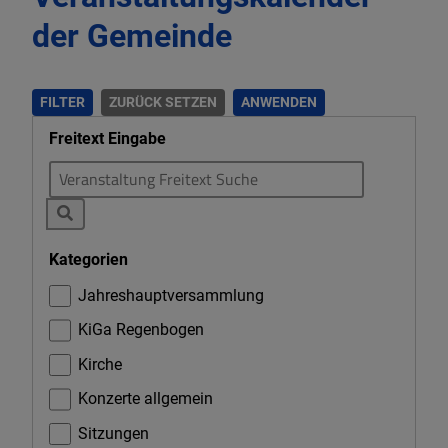
der Gemeinde
WIR IN BAAR-
EBENHAUSEN
FILTER
ZURÜCK SETZEN
ANWENDEN
Freitext Eingabe
Kategorien
Jahreshauptversammlung
KiGa Regenbogen
Kirche
Konzerte allgemein
Sitzungen