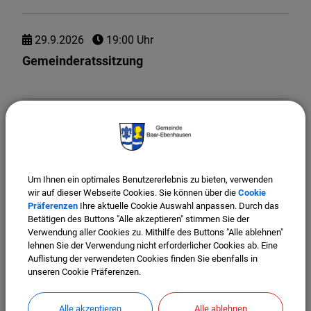
29.
9.
2026
19:00 Uhr
Gemeinderatssitzung
30.
9.
2026
‐
3.
10.
2026
00:00 Uhr
‐ 00:01 Uhr
Lehrfahrt Val di Sole Dolomiten des OGV
Um Ihnen ein optimales Benutzererlebnis zu bieten, verwenden
wir auf dieser Webseite Cookies. Sie können über die
Cookie
Präferenzen
Ihre aktuelle Cookie Auswahl anpassen. Durch das
4.
10.
2026
00:00 Uhr
‐ 00:05 Uhr
Betätigen des Buttons "Alle akzeptieren" stimmen Sie der
Erntedankfest
Verwendung aller Cookies zu. Mithilfe des Buttons "Alle ablehnen"
lehnen Sie der Verwendung nicht erforderlicher Cookies ab. Eine
Auflistung der verwendeten Cookies finden Sie ebenfalls in
unseren Cookie Präferenzen.
13.
10.
2026
19:00 Uhr
Alle akzeptieren
Alle ablehnen