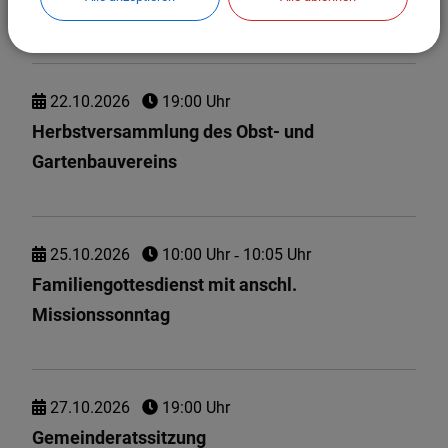
Bauausschusssitzung
22.
10.
2026
19:00 Uhr
Herbstversammlung des Obst- und
Gartenbauvereins
25.
10.
2026
10:00 Uhr
‐ 10:05 Uhr
Familiengottesdienst mit anschl.
Missionssonntag
27.
10.
2026
19:00 Uhr
Gemeinderatssitzung