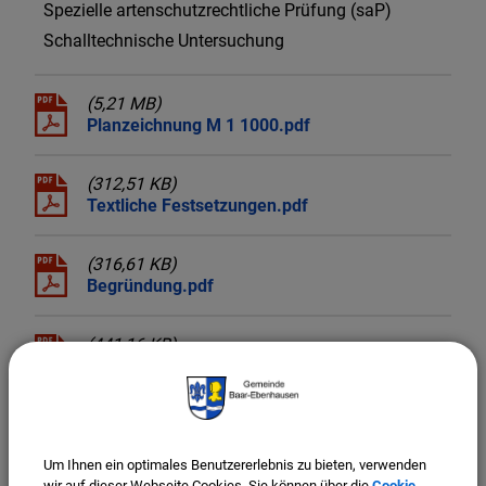
Spezielle artenschutzrechtliche Prüfung (saP)
Schalltechnische Untersuchung
(5,21 MB)
Planzeichnung M 1 1000.pdf
(312,51 KB)
Textliche Festsetzungen.pdf
(316,61 KB)
Begründung.pdf
(441,16 KB)
Umweltbericht.pdf
(5,32 MB)
Entwässerungskonzept.pdf
Um Ihnen ein optimales Benutzererlebnis zu bieten, verwenden
wir auf dieser Webseite Cookies. Sie können über die
Cookie