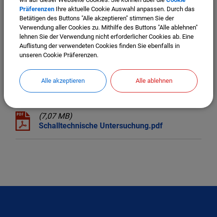
(6,03 MB)
Präferenzen
Ihre aktuelle Cookie Auswahl anpassen. Durch das
Baugrundgutachten Am Sägewerk.pdf
Betätigen des Buttons "Alle akzeptieren" stimmen Sie der
Verwendung aller Cookies zu. Mithilfe des Buttons "Alle ablehnen"
lehnen Sie der Verwendung nicht erforderlicher Cookies ab. Eine
(728,42 KB)
Auflistung der verwendeten Cookies finden Sie ebenfalls in
Lärmgutachten Kolpingstraße.pdf
unseren Cookie Präferenzen.
(1,02 MB)
Alle akzeptieren
Alle ablehnen
Spezielle artenschutzrechtliche Prüfung.pdf
(7,07 MB)
Schalltechnische Untersuchung.pdf