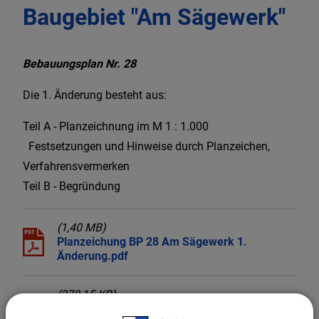
Baugebiet "Am Sägewerk"
Bebauungsplan Nr. 28
Die 1. Änderung besteht aus:
Teil A - Planzeichnung im M 1 : 1.000
Festsetzungen und Hinweise durch Planzeichen,
Verfahrensvermerken
Teil B - Begründung
(1,40 MB)
Planzeichung BP 28 Am Sägewerk 1.
Änderung.pdf
(378,15 KB)
Begründung BP 28 Am Sägewerk 1.