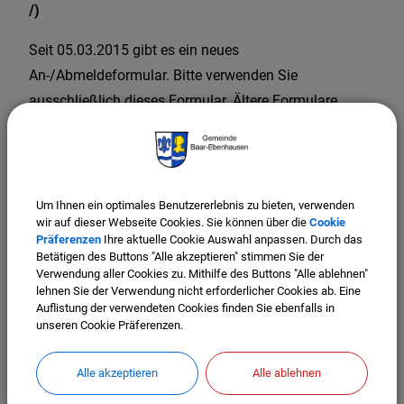
/)
Seit 05.03.2015 gibt es ein neues
An-/Abmeldeformular. Bitte verwenden Sie
ausschließlich dieses Formular. Ältere Formulare
können aus organisatorischen Gründen nicht mehr
bearbeitet werden. Das neue Formblatt können Sie hier
herunterladen:
An-/Abmeldeformular
Um Ihnen ein optimales Benutzererlebnis zu bieten, verwenden
wir auf dieser Webseite Cookies. Sie können über die
Cookie
Präferenzen
Ihre aktuelle Cookie Auswahl anpassen. Durch das
Betätigen des Buttons "Alle akzeptieren" stimmen Sie der
Verwendung aller Cookies zu. Mithilfe des Buttons "Alle ablehnen"
Was tun, wenn die gelbe Tonne nicht geleert wurde?
lehnen Sie der Verwendung nicht erforderlicher Cookies ab. Eine
Bitte wenden Sie sich hierfür direkt an die Firmen
Auflistung der verwendeten Cookies finden Sie ebenfalls in
unseren Cookie Präferenzen.
VEOLIA.
Firma VEOLIA
Alle akzeptieren
Alle ablehnen
Telefon: 0800 0785 600 oder Telefon: 08456 91837-0