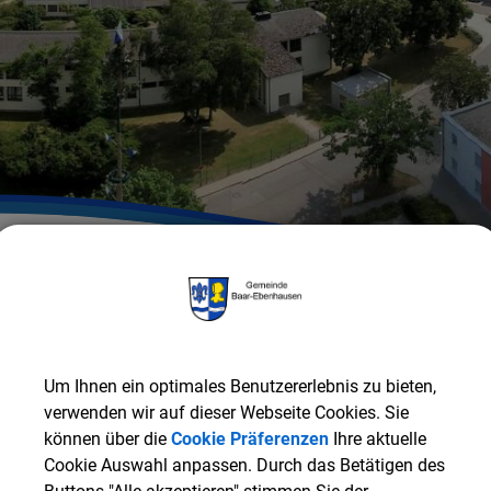
Gemeinde Baar-Ebenhausen
RATHAUS & SERVICE
Or
Feuerwehrsatzung
Um Ihnen ein optimales Benutzererlebnis zu bieten,
verwenden wir auf dieser Webseite Cookies. Sie
können über die
Cookie Präferenzen
Ihre aktuelle
Feuerwehrsatzung
Cookie Auswahl anpassen. Durch das Betätigen des