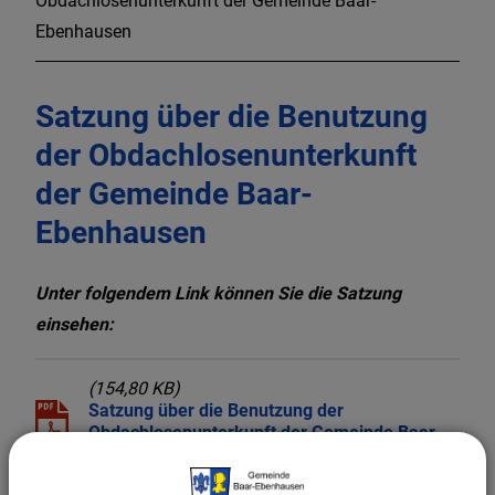
Obdachlosenunterkunft der Gemeinde Baar-
Ebenhausen
Satzung über die Benutzung
der Obdachlosenunterkunft
der Gemeinde Baar-
Ebenhausen
Unter folgendem Link können Sie die Satzung
einsehen:
(154,80 KB)
Satzung über die Benutzung der
Obdachlosenunterkunft der Gemeinde Baar-
Ebenhausen