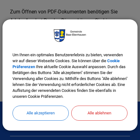
Zum Öffnen von PDF-Dokumenten benötigen Sie
Adobe Acrobat Reader. Diesen können Sie hier
kostenlos downloaden
Adobe Acrobat Reader zum kostenlosen Download
Um Ihnen ein optimales Benutzererlebnis zu bieten, verwenden
(214,89 KB)
wir auf dieser Webseite Cookies. Sie können über die
Cookie
Straßenreinigungsverordnung.pdf
Präferenzen
Ihre aktuelle Cookie Auswahl anpassen. Durch das
Betätigen des Buttons "Alle akzeptieren" stimmen Sie der
Verwendung aller Cookies zu. Mithilfe des Buttons "Alle ablehnen"
lehnen Sie der Verwendung nicht erforderlicher Cookies ab. Eine
Auflistung der verwendeten Cookies finden Sie ebenfalls in
unseren Cookie Präferenzen.
Alle akzeptieren
Alle ablehnen
Interessante Links