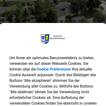
Um Ihnen ein optimales Benutzererlebnis zu bieten,
verwenden wir auf dieser Webseite Cookies. Sie
können über die
Cookie Präferenzen
Ihre aktuelle
Cookie Auswahl anpassen. Durch das Betätigen des
Gemeinde Baar-Ebenhausen
RATHAUS & SERVICE
Or
Buttons "Alle akzeptieren" stimmen Sie der
Vereins-, Jugend- und Ehrenamtsförderrichtlinien der Ge
Verwendung aller Cookies zu. Mithilfe des Buttons
"Alle ablehnen" lehnen Sie der Verwendung nicht
erforderlicher Cookies ab. Eine Auflistung der
Vereins-, Jugend- und Ehren
verwendeten Cookies finden Sie ebenfalls in unseren