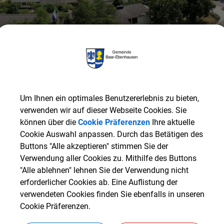
Um Ihnen ein optimales Benutzererlebnis zu bieten,
verwenden wir auf dieser Webseite Cookies. Sie
können über die
Cookie Präferenzen
Ihre aktuelle
Cookie Auswahl anpassen. Durch das Betätigen des
Buttons "Alle akzeptieren" stimmen Sie der
Verwendung aller Cookies zu. Mithilfe des Buttons
NE
Amtliche Bekanntmachungen
10.06.2026 - 1. Sitzung
"Alle ablehnen" lehnen Sie der Verwendung nicht
erforderlicher Cookies ab. Eine Auflistung der
verwendeten Cookies finden Sie ebenfalls in unseren
des Planungs- und Entwicklungsausschusses statt.
Cookie Präferenzen.
ungsraum Zimmer-Nr. 103 im neuen Rathaus-Anbau
stattfinde