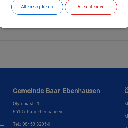
Alle akzeptieren
Alle ablehnen
en Sie hier:
Gemeinde Baar-Ebenhausen
Ö
Olympiastr. 1
Mo
85107 Baar-Ebenhausen
M
Tel.:
08453 3205-0